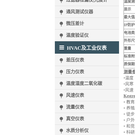
过滤器检漏仪|光度计
温度测
显示
通风测试仪器
最大值
微压差计
IP
防护
电池类
温度验证仪
外形尺
HVAC及工业仪表
重量
标准附
差压仪表
质保期
压力仪表
测量
•温度
温度湿度二氧化碳
•风寒
•风速
风速仪表
Kestre
• 教
流量仪表
• 养
• 徒
真空仪表
• 户
• 和
水质分析仪
• 科研