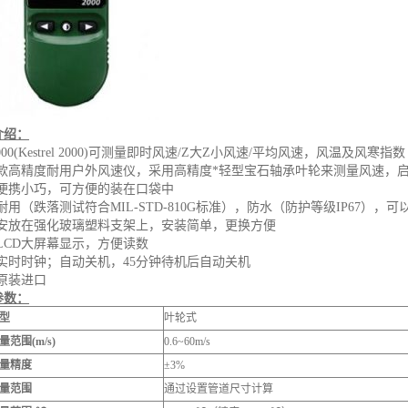
介绍：
2000(Kestrel 2000)可测量即时风速/Z大Z小风速/平均风速，风温及风寒指数
一款高精度耐用户外风速仪，采用高精度*轻型宝石轴承叶轮来测量风速，
器便携小巧，可方便的装在口袋中
耐用（跌落测试符合MIL-STD-810G标准），防水（防护等级IP67），
轮安放在强化玻璃塑料支架上，安装简单，更换方便
LCD大屏幕显示，方便读数
置实时时钟；自动关机，45分钟待机后自动关机
国原装进口
参数：
型
叶轮式
范围(m/s)
0.6~60m/s
量精度
±3%
量范围
通过设置管道尺寸计算