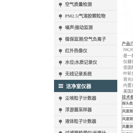
空气质量检测
PM2.5|气溶胶颗粒物
噪声|振动监测
植保监测|空气负离子
产品
·NK
红外热像仪
·是
·仪
水位|水质记录仪
·坚固
·叶
无线记录系统
·背光
·内
洁净室仪器
·美
技术
尘埃粒子计数器
探头类
浮游菌采样器
风速测量
风速测
液体粒子计数器
风量测