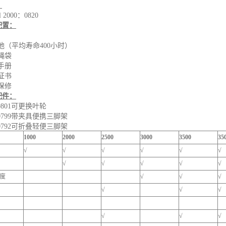
：
el 2000：0820
配置：
池（平均寿命400小时）
绳袋
手册
C证书
保修
配件：
K0801可更换叶轮
K0799带夹具便携三脚架
K0792可折叠轻便三脚架
1000
2000
2500
3000
3500
35
√
√
√
√
√
√
√
√
√
√
√
度
√
√
√
√
√
√
√
√
√