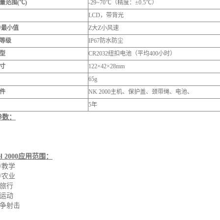
量范围(℃)
-29~70℃（精度：±0.5℃）
LCD，带背光
/最小值
Z大Z小风速
等级
IP67防水防尘
型
CR2032纽扣电池（平均400小时）
寸
122×42×28mm
65g
件
NK 2000主机、保护盖、颈带绳、电池、
5年
参数：
l 2000
应用范围：
育/教学
殖/农业
步旅行
外运动
竞争射击