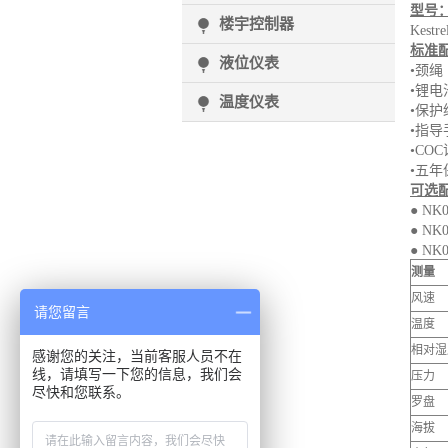
型号
楼宇控制器
Kestr
标准
液位仪表
•颈绳
•锂电
温度仪表
•保护
•指导
•CO
•五年
可选
● N
● N
● N
测量
风速
请您留言
温度
相对湿
感谢您的关注，当前客服人员不在
线，请填写一下您的信息，我们会
压力
尽快和您联系。
罗盘
海拔