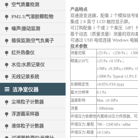
空气质量检测
产品特点
双通道变送器，配备 2 个模拟信号
PM2.5|气溶胶颗粒物
集成 2.8 英寸 LCD 触控显示屏。
可订购配备 1 个或 2 个差压（dP
噪声|振动监测
基于动态（质量流量）测量的双向
可通过 USB 电缆连接 Windows 
植保监测|空气负离子
技术参数
红外热像仪
测量范围
±25 Pa ； ±250 Pa ； ±500
精度@20℃
±25 Pa: ±0.15Pa ；
水位|水质记录仪
±50Pa: ±0.20Pa,±100Pa: ±
无线记录系统
±5000 Pa: Typical ±1.0% F.
长期稳定性
±0.05% FSS (typ)
洁净室仪器
最大分辨率
0.1 Pa
温度影响
Max. ±0.10Pa
尘埃粒子计数器
流量
<200ul/min
浮游菌采样器
环境压力依赖性
内置绝对压力传感器，可
环境压力-量程
700 – 1260 hPa / mBar
液体粒子计数器
环境压力-精度
±0.5 hPa