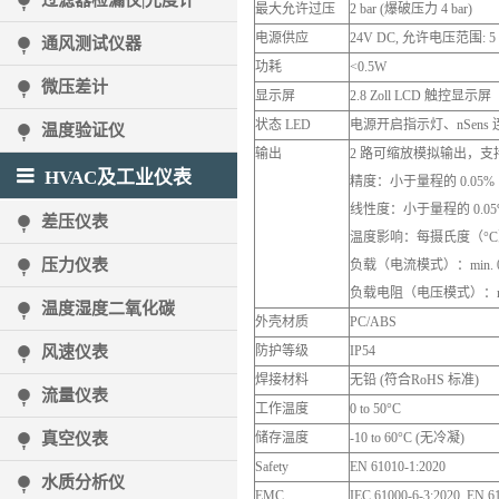
过滤器检漏仪|光度计
最大允许过压
2 bar (爆破压力 4 bar)
电源供应
24V DC, 允许电压范围: 5 t
通风测试仪器
功耗
<0.5W
微压差计
显示屏
2.8 Zoll LCD 触控显示屏
状态
LED
电源开启指示灯、nSens
温度验证仪
输出
2 路可缩放模拟输出，支持电流
HVAC及工业仪表
精度：小于量程的 0.05%
线性度：小于量程的 0.05
差压仪表
温度影响：每摄氏度（°C）
压力仪表
负载（电流模式）：min. 0Ω / m
负载电阻（电压模式）：min. 1
温度湿度二氧化碳
外壳材质
PC/ABS
风速仪表
防护等级
IP54
焊接材料
无铅 (符合RoHS 标准)
流量仪表
工作温度
0 to 50°C
真空仪表
储存温度
-10 to 60°C (无冷凝)
Safety
EN 61010-1:2020
水质分析仪
EMC
IEC 61000-6-3:2020, EN 