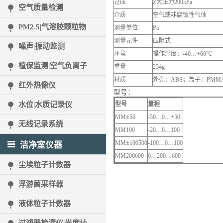
过压
Z大压力200kPa
空气质量检测
介质
空气或非腐蚀性气体
PM2.5|气溶胶颗粒物
测量单位
Pa
测量元件
压阻式
噪声|振动监测
环境
操作温度：-40…+60℃
植保监测|空气负离子
重量
234g
材质
外壳：ABS；盖子：PMM
红外热像仪
型号：
水位|水质记录仪
型号
量程
MM±50
-50…0…+50
无线记录系统
MM100
-20…0…100
MM±100500
-100…0…100
洁净室仪器
MM200600
0…200…600
尘埃粒子计数器
浮游菌采样器
液体粒子计数器