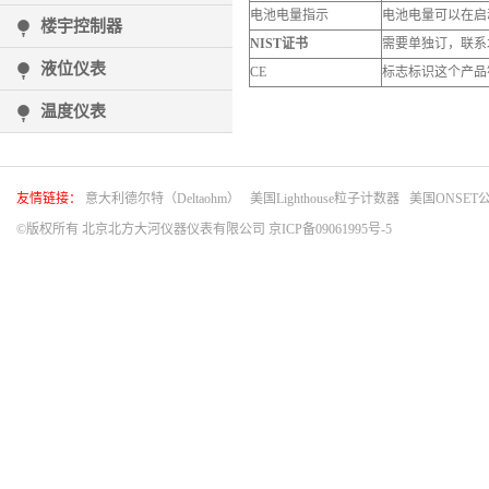
电池电量指示
电池电量可以在启
楼宇控制器
NIST
证书
需要单独订，联系
液位仪表
CE
标志标识这个产品符
温度仪表
友情链接：
意大利德尔特（Deltaohm）
美国Lighthouse粒子计数器
美国ONSET
©版权所有 北京北方大河仪器仪表有限公司
京ICP备09061995号-5