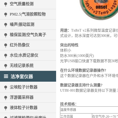
空气质量检测
PM2.5|气溶胶颗粒物
噪声|振动监测
用途：
TidbiT v2系列微型温度
植保监测|空气负离子
式设计，防水深度可达到300米，
红外热像仪
突出的特性
体积小
水位|水质记录仪
防水300米(1000英尺)
光学USB接口快速下载数据不到30
无线记录系统
在什么环境数据记录器操作?
这个数据记录器在户外和水下环境
洁净室仪器
数据记录器支持什么测量?
尘埃粒子计数器
UTBI-001数据记录器支持以下测
浮游菌采样器
技术规格：
液体粒子计数器
温度传感器
工作范围
在空气中-20~+7