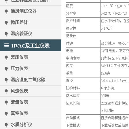
过滤器检漏仪|光度计
精度
±0.21 ℃（在0~50
通风测试仪器
分辨率
0.02 ℃（在25 ℃
反应时间
在水中5分钟，在空
微压差计
稳定性
0.1 ℃/年
温度验证仪
记录仪
时钟
±1分钟/月（0~50
HVAC及工业仪表
电池
3V锂电池，不可
差压仪表
电池寿命
典型情况下记录间
内存
64K非丢失性内存
压力仪表
重量
19.6克
温度湿度二氧化碳
直径
3.0 × 4.1 × 1.7
防护材料
环氧外壳
风速仪表
防水深度
305米
流量仪表
记录间隔
固定速率或多种记
间隔时间
真空仪表
启动模式
直接启动和延迟启
水质分析仪
下载模式
下载后数据后继续