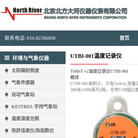
联系电话: 010-82306808
首页
UTBI-001温度记录仪
环境与气象仪器
太阳辐射照度
TidbiT v2
温度记录仪UTBI-001
概述
气象传感器
UTBI-001体积小，只有3x4cm,
300米(1000英尺)用。光学USB
自动气象站
KESTREL 手持气象站
温度湿度光照
热舒适度仪|热指数仪